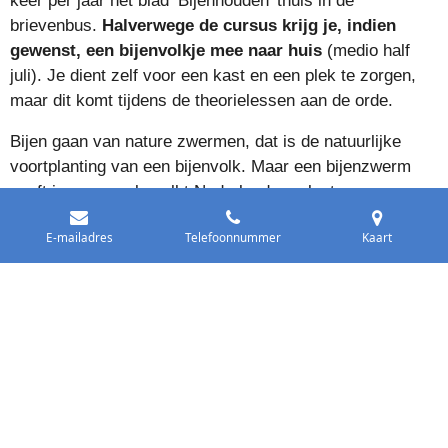
keer per jaar het blad ‘Bijenhouden’ thuis in de
brievenbus.
Halverwege de cursus krijg je, indien
gewenst, een bijenvolkje mee naar huis
(medio half
juli). Je dient zelf voor een kast en een plek te zorgen,
maar dit komt tijdens de theorielessen aan de orde.
Bijen gaan van nature zwermen, dat is de natuurlijke
voortplanting van een bijenvolk. Maar een bijenzwerm
geeft in ons overbevolkt Nederland overlast en een
bijenvolk kan in Nederland in de natuur niet overleven, zij
E-mailadres
Telefoonnummer
Kaart
hebben ‘hulp’ van de imker nodig. Je kan namelijk niet
zomaar een volkje in je tuin zetten en deze hun gang
laten gaan. Je moet weten hoe een volk zich ontwikkeld
om op tijd handelingen te verrichten. Tijdens de lessen
wordt zwermbeheersing uitvoerig behandeld. Voor de
duidelijkheid: als je bijen wilt gaan houden dan kan je in
de maanden april/mei niet langer dan een week op
vakantie!