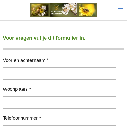
Ga
direct
naar
de
hoofdinhoud
Voor vragen vul je dit formulier in.
Voor en achternaam *
Woonplaats *
Telefoonnummer *