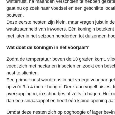
winterrust, na maanden verscholen te hebben gezeten
gaat nu op zoek naar voedsel en een geschikte loca
bouwen.
Deze eerste nesten zijn klein, maar vragen juist in d
waakzaamheid van inwoners. Eén koningin betekent ui
met later in het seizoen honderden tot duizenden ho
Wat doet de koningin in het voorjaar?
Zodra de temperatuur boven de 13 graden komt, vlieg
voedt zich met nectar en insecten en zoekt een besc
nest te stichten.
Een primair nest wordt dus in het vroege voorjaar geb
op zo’n 3 à 4 meter hoogte. Denk aan vogelhuisjes, t
overkappingen, in schuurtjes of zelfs in hagen. Het ne
dan een sinaasappel en heeft één kleine opening aan
Omdat deze nesten zich op ooghoogte of lager bevind