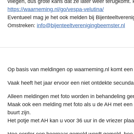
vliegen, dus grote kans dat ze later weer terugkomt. 
https://waarneming.nl/go/vespa-velutina/
Eventueel mag je het ook melden bij Bijenteeltveren
Omstreken:
info@bijenteeltverenigingbeemster.nl
Op basis van meldingen op waarneming.nl komt een z
Vaak heeft het jaar ervoor een niet ontdekte secund
Alleen meldingen met foto worden in behandeling g
Maak ook een melding met foto als u de AH met een
buurt zijn.
Het potje met AH kan u voor 36 uur in de vriezer pla
Hoe eerder een hoornaar gemeld wordt gemeld, hoe g