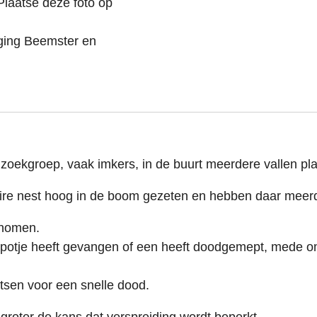
Plaatse deze foto op
iging Beemster en
oekgroep, vaak imkers, in de buurt meerdere vallen pl
aire nest hoog in de boom gezeten en hebben daar meerd
enomen.
 potje heeft gevangen of een heeft doodgemept, mede o
atsen voor een snelle dood.
roter de kans dat verspreiding wordt beperkt.