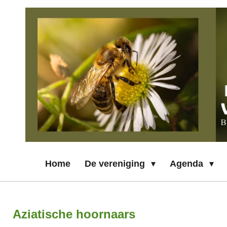
Ga
direct
naar
de
hoofdinhoud
Home
De vereniging
Agenda
Aziatische hoornaars